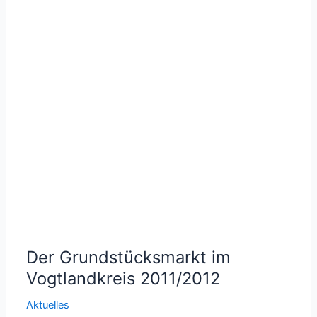
ehrenamtliches
Mitglied
des
Gutachterausschusses
Landkreis
Zwickau
bestellt
Der Grundstücksmarkt im
Vogtlandkreis 2011/2012
Aktuelles