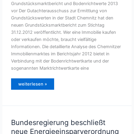
Grundstücksmarktbericht und Bodenrichtwerte 2013
vor Der Gutachterausschuss zur Ermittlung von
Grundstückswerten in der Stadt Chemnitz hat den
neuen Grundstücksmarktbericht zum Stichtag
31.12.2012 veröffentlicht. Wer eine Immobilie kaufen
oder verkaufen möchte, braucht vielfältige
Informationen. Die detaillierte Analyse des Chemnitzer
Immobilienmarktes im Berichtsjahr 2012 bietet in
Verbindung mit der Bodenrichtwertkarte und der
sogenannten Marktrichtwertkarte eine
Der
weiterlesen »
Grundstücksmarkt
in
der
Stadt
Chemnitz
2013
Bundesregierung beschließt
neue Energieeinsparverordnung