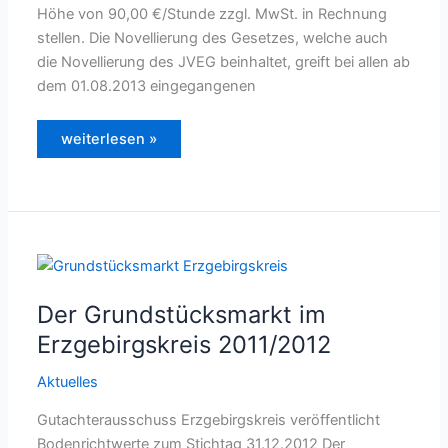
Höhe von 90,00 €/Stunde zzgl. MwSt. in Rechnung
stellen. Die Novellierung des Gesetzes, welche auch
die Novellierung des JVEG beinhaltet, greift bei allen ab
dem 01.08.2013 eingegangenen
2.
weiterlesen »
Kostenrechtsmodernisierungsgesetz
tritt
am
01.08.2013
in
Kraft
Der Grundstücksmarkt im
Erzgebirgskreis 2011/2012
Aktuelles
Gutachterausschuss Erzgebirgskreis veröffentlicht
Bodenrichtwerte zum Stichtag 31.12.2012 Der