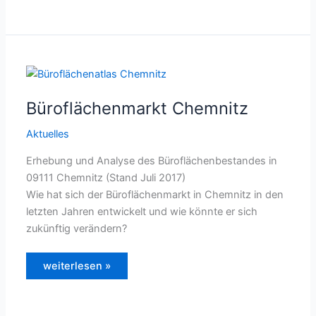
erneut
als
stellvertretende
Vorsitzende
des
Gutachterausschusses
für
die
Ermittlung
von
Grundstückswerten
Büroflächenmarkt Chemnitz
im
Erzgebirgskreis
bestellt
Aktuelles
Erhebung und Analyse des Büroflächenbestandes in
09111 Chemnitz (Stand Juli 2017)
Wie hat sich der Büroflächenmarkt in Chemnitz in den
letzten Jahren entwickelt und wie könnte er sich
zukünftig verändern?
Büroflächenmarkt
weiterlesen »
Chemnitz