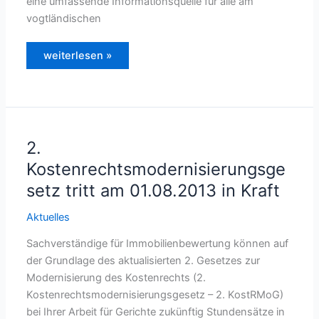
eine umfassende Informationsquelle für alle am
vogtländischen
Der
weiterlesen »
Grundstücksmarkt
im
Vogtlandkreis
2011/2012
2.
Kostenrechtsmodernisierungsge
setz tritt am 01.08.2013 in Kraft
Aktuelles
Sachverständige für Immobilienbewertung können auf
der Grundlage des aktualisierten 2. Gesetzes zur
Modernisierung des Kostenrechts (2.
Kostenrechtsmodernisierungsgesetz – 2. KostRMoG)
bei Ihrer Arbeit für Gerichte zukünftig Stundensätze in