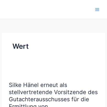
Zum
Inhalt
springen
Wert
Silke Hänel erneut als
stellvertretende Vorsitzende des
Gutachterausschusses für die
Ermittlung von