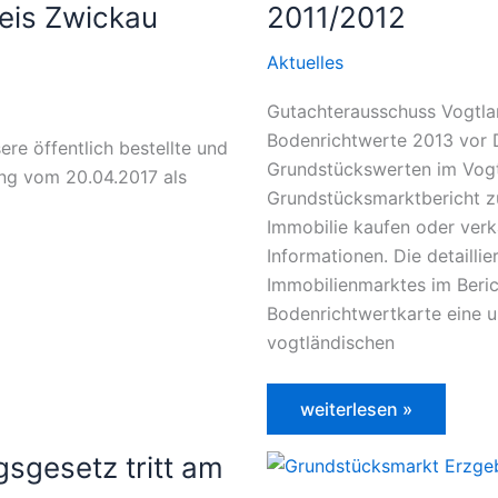
eis Zwickau
2011/2012
Aktuelles
Gutachterausschuss Vogtla
Bodenrichtwerte 2013 vor 
re öffentlich bestellte und
Grundstückswerten im Vogt
ung vom 20.04.2017 als
Grundstücksmarktbericht zu
Immobilie kaufen oder verk
Informationen. Die detailli
Immobilienmarktes im Beric
Bodenrichtwertkarte eine u
vogtländischen
Der
weiterlesen »
Grundstücksmarkt
im
sgesetz tritt am
Vogtlandkreis
2011/2012