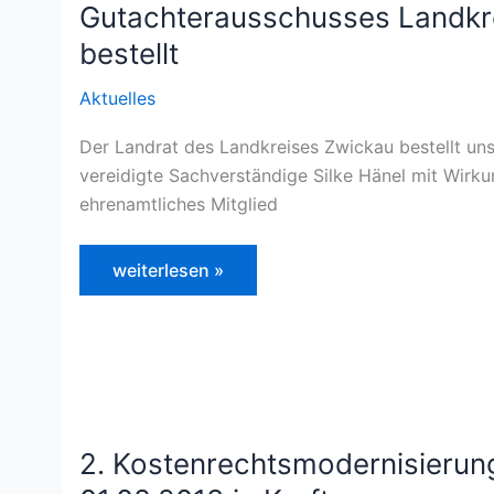
für
Gutachterausschusses Landkr
die
Ermittlung
bestellt
von
Grundstückswerten
im
Aktuelles
Erzgebirgskreis
bestellt
Der Landrat des Landkreises Zwickau bestellt unse
vereidigte Sachverständige Silke Hänel mit Wirk
ehrenamtliches Mitglied
Silke
weiterlesen »
Hänel
als
ehrenamtliches
Mitglied
des
Gutachterausschusses
Landkreis
Zwickau
bestellt
2. Kostenrechtsmodernisierung