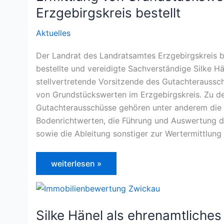
Erzgebirgskreis bestellt
Aktuelles
Der Landrat des Landratsamtes Erzgebirgskreis be
bestellte und vereidigte Sachverständige Silke H
stellvertretende Vorsitzende des Gutachteraussch
von Grundstückswerten im Erzgebirgskreis. Zu d
Gutachterausschüsse gehören unter anderem die 
Bodenrichtwerten, die Führung und Auswertung 
sowie die Ableitung sonstiger zur Wertermittlung 
Silke
weiterlesen »
Hänel
erneut
als
stellvertretende
Vorsitzende
des
Silke Hänel als ehrenamtliches
Gutachterausschusses