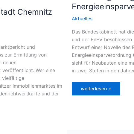
Energieeinsparv
Stadt Chemnitz
Aktuelles
Das Bundeskabinett hat di
und der EnEV beschlossen.
arktbericht und
Entwurf einer Novelle des
s zur Ermittlung von
Energieeinsparverordnung 
n neuen
sieht für Neubauten eine m
veröffentlicht. Wer eine
in zwei Stufen in den Jahr
vielfältige
nitzer Immobilienmarktes im
Bundesregierung
weiterlesen »
beschließt
odenrichtwertkarte und der
neue
Energieeinsparverord