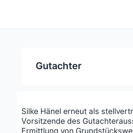
Zum
Inhalt
springen
Gutachter
Silke Hänel erneut als stellver
Vorsitzende des Gutachteraus
Ermittlung von Grundstückswe