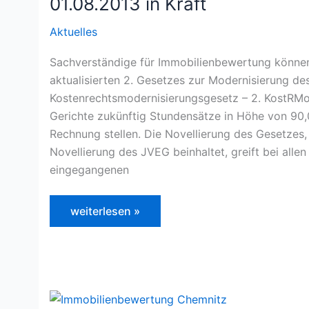
01.08.2013 in Kraft
Aktuelles
Sachverständige für Immobilienbewertung können
aktualisierten 2. Gesetzes zur Modernisierung de
Kostenrechtsmodernisierungsgesetz – 2. KostRMoG)
Gerichte zukünftig Stundensätze in Höhe von 90,
Rechnung stellen. Die Novellierung des Gesetzes,
Novellierung des JVEG beinhaltet, greift bei alle
eingegangenen
2.
weiterlesen »
Kostenrechtsmodernisierungsgesetz
tritt
am
01.08.2013
in
Kraft