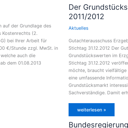
Der Grundstücks
2011/2012
 auf der Grundlage des
Aktuelles
s Kostenrechts (2.
Gutachterausschuss Erzgebi
 bei Ihrer Arbeit für
Stichtag 31.12.2012 Der Gu
00 €/Stunde zzgl. MwSt. in
Grundstückswerten im Erzg
 welche auch die
Stichtag 31.12.2012 veröffe
n ab dem 01.08.2013
möchte, braucht vielfältige
eine umfassende Informatio
Grundstücksmarkt interessi
Sachverständige. Damit erh
Der
weiterlesen »
Grundstücksmarkt
im
Bundesregierung
Erzgebirgskreis
2011/2012