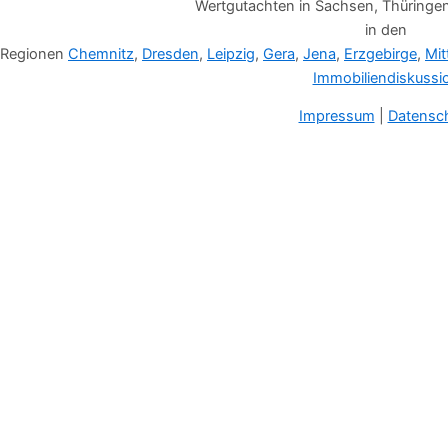
Wertgutachten in Sachsen, Thüringe
in den
Regionen
Chemnitz
,
Dresden
,
Leipzig
,
Gera
,
Jena
,
Erzgebirge
,
Mit
Immobiliendiskussi
Impressum
|
Datensc