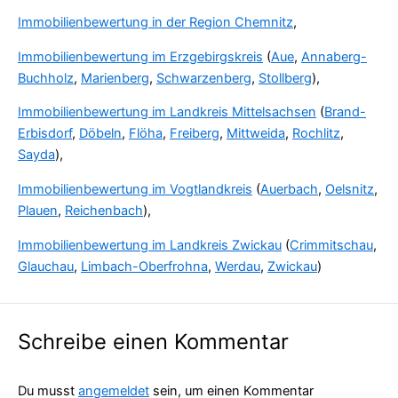
Immobilienbewertung in der Region Chemnitz
,
Immobilienbewertung im Erzgebirgskreis
(
Aue
,
Annaberg-
Buchholz
,
Marienberg
,
Schwarzenberg
,
Stollberg
),
Immobilienbewertung im Landkreis Mittelsachsen
(
Brand-
Erbisdorf
,
Döbeln
,
Flöha
,
Freiberg
,
Mittweida
,
Rochlitz
,
Sayda
),
Immobilienbewertung im Vogtlandkreis
(
Auerbach
,
Oelsnitz
,
Plauen
,
Reichenbach
),
Immobilienbewertung im Landkreis Zwickau
(
Crimmitschau
,
Glauchau
,
Limbach-Oberfrohna
,
Werdau
,
Zwickau
)
Schreibe einen Kommentar
Du musst
angemeldet
sein, um einen Kommentar