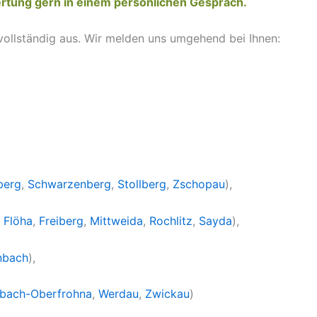
rtung gern in einem persönlichen Gespräch.
 vollständig aus. Wir melden uns umgehend bei Ihnen:
berg
,
Schwarzenberg
,
Stollberg
,
Zschopau
),
,
Flöha
,
Freiberg
,
Mittweida
,
Rochlitz
,
Sayda
),
nbach
),
bach-Oberfrohna
,
Werdau
,
Zwickau
)