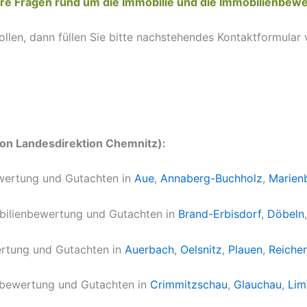
re Fragen rund um die Immobilie und die Immobilienbewe
wollen, dann füllen Sie bitte nachstehendes Kontaktformular
n Landesdirektion Chemnitz):
wertung und Gutachten in
Aue
,
Annaberg-Buchholz
,
Marien
ilienbewertung und Gutachten in
Brand-Erbisdorf
,
Döbeln
rtung und Gutachten in
Auerbach
,
Oelsnitz
,
Plauen
,
Reiche
bewertung und Gutachten in
Crimmitzschau
,
Glauchau
,
Lim