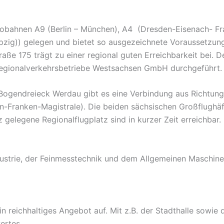
obahnen A9 (Berlin – München), A4 (Dresden-Eisenach- Fr
ipzig)) gelegen und bietet so ausgezeichnete Voraussetzun
ße 175 trägt zu einer regional guten Erreichbarkeit bei. De
egionalverkehrsbetriebe Westsachsen GmbH durchgeführt.
 Bogendreieck Werdau gibt es eine Verbindung aus Richtun
-Franken-Magistrale). Die beiden sächsischen Großflughä
gelegene Regionalflugplatz sind in kurzer Zeit erreichbar.
industrie, der Feinmesstechnik und dem Allgemeinen Maschi
 ein reichhaltiges Angebot auf. Mit z.B. der Stadthalle s
ertes.