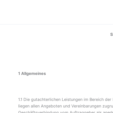
Zum
Inhalt
springen
S
1 Allgemeines
1.1 Die gutachterlichen Leistungen im Bereich d
liegen allen Angeboten und Vereinbarungen zugru
Geschäftsverbindung vom Auftraggeber als anerkan